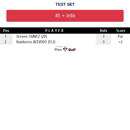
TEST SET
+ Info
Pos
P L A Y E R
Hole
Score
1
Steven CHAVEZ (20)
3
Par
2
Humberto ACEVEDO (13.2)
3
+3